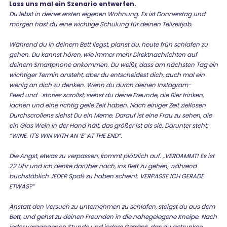
Lass uns mal ein Szenario entwerfen.
Du lebst in deiner ersten eigenen Wohnung. Es ist Donnerstag und
morgen hast du eine wichtige Schulung für deinen Teilzeitjob.
Während du in deinem Bett liegst, planst du, heute früh schlafen zu
gehen. Du kannst hören, wie immer mehr Direktnachrichten auf
deinem Smartphone ankommen. Du weißt, dass am nächsten Tag ein
wichtiger Termin ansteht, aber du entscheidest dich, auch mal ein
wenig an dich zu denken. Wenn du durch deinen Instagram-
Feed und -stories scrollst, siehst du deine Freunde, die Bier trinken,
lachen und eine richtig geile Zeit haben. Nach einiger Zeit ziellosen
Durchscrollens siehst Du ein Meme. Darauf ist eine Frau zu sehen, die
ein Glas Wein in der Hand hält, das größer ist als sie. Darunter steht:
“WINE. IT'S WIN WITH AN ‘E’ AT THE END”.
Die Angst, etwas zu verpassen, kommt plötzlich auf. „VERDAMMT! Es ist
22 Uhr und ich denke darüber nach, ins Bett zu gehen, während
buchstäblich JEDER Spaß zu haben scheint. VERPASSE ICH GERADE
ETWAS?“
Anstatt den Versuch zu unternehmen zu schlafen, steigst du aus dem
Bett, und gehst zu deinen Freunden in die nahegelegene Kneipe. Nach
jeder vergangenen Stunde und jedem Getränk, das du getrunken