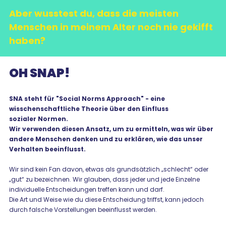
Aber wusstest du, dass die meisten
Menschen in meinem Alter noch nie gekifft
haben?
OH SNAP!
SNA steht für "Social Norms Approach" - eine
wisschenschaftliche Theorie über den Einfluss
sozialer Normen.
Wir verwenden diesen Ansatz, um zu ermitteln, was wir über
andere Menschen denken und zu erklären, wie das unser
Verhalten beeinflusst.
Wir sind kein Fan davon, etwas als grundsätzlich „schlecht“ oder
„gut“ zu bezeichnen. Wir glauben, dass jeder und jede Einzelne
individuelle Entscheidungen treffen kann und darf.
Die Art und Weise wie du diese Entscheidung triffst, kann jedoch
durch falsche Vorstellungen beeinflusst werden.