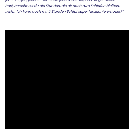
hast, berechnest du die Stunden, die dir noch zum Schlafen bleiben.
„Ach... Ich kann auch mit 5 Stunden Schlaf super funktionieren, oder?“