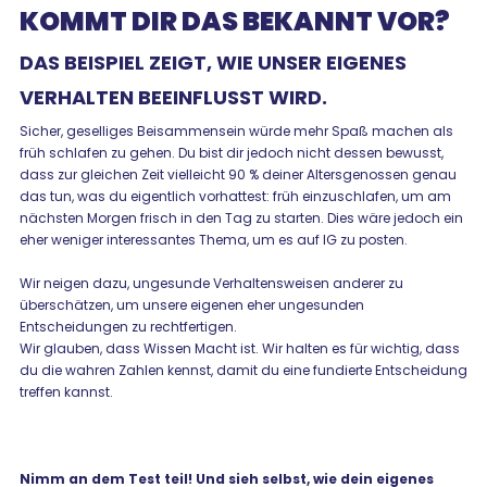
KOMMT DIR DAS BEKANNT VOR?
DAS BEISPIEL ZEIGT, WIE UNSER EIGENES
VERHALTEN BEEINFLUSST WIRD.
Sicher, geselliges Beisammensein würde mehr Spaß machen als
früh schlafen zu gehen. Du bist dir jedoch nicht dessen bewusst,
dass zur gleichen Zeit vielleicht 90 % deiner Altersgenossen genau
das tun, was du eigentlich vorhattest: früh einzuschlafen, um am
nächsten Morgen frisch in den Tag zu starten. Dies wäre jedoch ein
eher weniger interessantes Thema, um es auf IG zu posten.
Wir neigen dazu, ungesunde Verhaltensweisen anderer zu
überschätzen, um unsere eigenen eher ungesunden
Entscheidungen zu rechtfertigen.
Wir glauben, dass Wissen Macht ist. Wir halten es für wichtig, dass
du die wahren Zahlen kennst, damit du eine fundierte Entscheidung
treffen kannst.
Nimm an dem Test teil! Und sieh selbst, wie dein eigenes