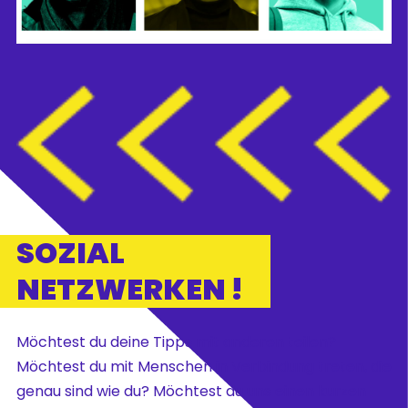
SOZIAL
NETZWERKEN !
Möchtest du deine Tipps mit anderen teilen?
Möchtest du mit Menschen in Verbindung treten, die
genau sind wie du? Möchtest du uns einen kurzen