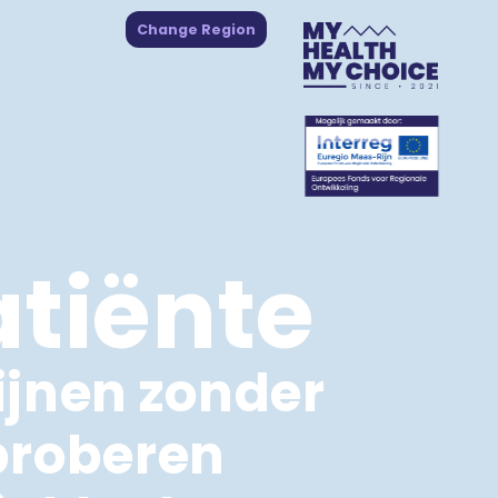
Change Region
atiënte
ijnen zonder
 proberen