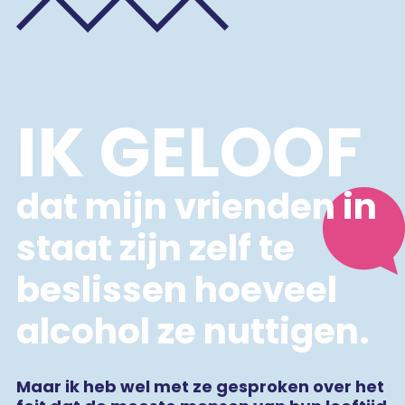
IK GELOOF
dat mijn vrienden in
staat zijn zelf te
beslissen hoeveel
alcohol ze nuttigen.
Maar ik heb wel met ze gesproken over het